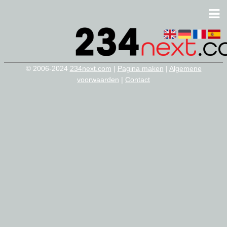
© 2006-2024
234next.com
|
Pagina maken
|
Algemene
voorwaarden
|
Contact